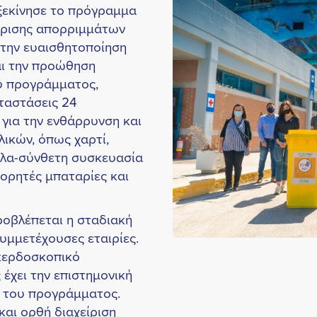
 ξεκίνησε το πρόγραμμα
είρισης απορριμμάτων
 την ευαισθητοποίηση
αι την προώθηση
ου προγράμματος,
ταστάσεις 24
για την ενθάρρυνση και
ικών, όπως χαρτί,
λλα-σύνθετη συσκευασία
φορητές μπαταρίες και
οβλέπεται η σταδιακή
υμμετέχουσες εταιρίες.
 κερδοσκοπικό
έχει την επιστημονική
η του προγράμματος.
και ορθή διαχείριση