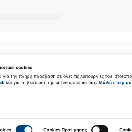
μοποιεί cookies
ά για την πλήρη πρόσβαση σε όλες τις λειτουργίες του ιστότοπ
l/
και για τη βελτίωση της online εμπειρία σας.
Μάθετε περισσ
Βιώσιμη Ανάπτυξη
Επικοινωνία
Επικέντρωση στον Πελάτη
Διεθνής Παρο
Καριέρα
LinkedIn
τισμός
Newsroom
YouTube
okies
Cookies Προτίμησης
Cooki