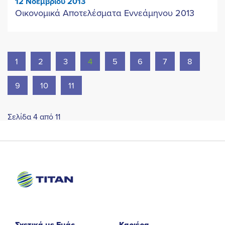
12 Νοεμβρίου 2013
Οικονομικά Αποτελέσματα Εννεάμηνου 2013
1
2
3
4
5
6
7
8
9
10
11
Σελίδα 4 από 11
Σχετικά με Εμάς
Καριέρα