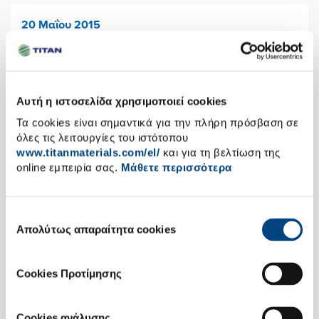
20 Μαΐου 2015
Πρόσκληση σε Τακτική Γενική Συνέλευση των
Μετόχων
Αυτή η ιστοσελίδα χρησιμοποιεί cookies
7 Μαΐου 2015
Τα cookies είναι σημαντικά για την πλήρη πρόσβαση σε
Οικονομικά Αποτελέσματα 1ου Τριμήνου 2015
όλες τις λειτουργίες του ιστότοπου
www.titanmaterials.com/el/
και για τη βελτίωση της
online εμπειρία σας.
Μάθετε περισσότερα
5 Μαρτίου 2015
TITAN Ανακοίνωση Αποτελεσμάτων Έτους
2014
Επιλογή
Απολύτως απαραίτητα cookies
συγκατάθεσης
5 Φεβρουαρίου 2015
Cookies Προτίμησης
Εξαγορά του ποσοστού συμμετοχής της ΕΒRD
στην Αλβανική θυγατρική του Ομίλου ΑΝΤΕΑ
Cookies ανάλυσης