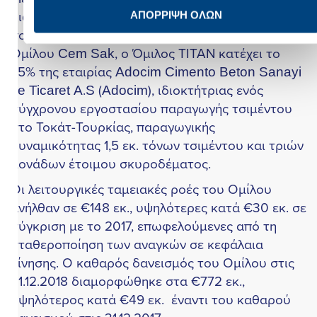
ιαδικασιών για την υλοποίηση της σύμβασης
ΑΠΟΡΡΙΨΗ ΟΛΩΝ
ου υπεγράφη μεταξύ του Ομίλου ΤΙΤΑΝ και του
μίλου Cem Sak, ο Όμιλος ΤΙΤΑΝ κατέχει το
5% της εταιρίας Adocim Cimento Beton Sanayi
e Ticaret A.S (Adocim), ιδιοκτήτριας ενός
ύγχρονου εργοστασίου παραγωγής τσιμέντου
το Τοκάτ-Τουρκίας, παραγωγικής
υναμικότητας 1,5 εκ. τόνων τσιμέντου και τριών
ονάδων έτοιμου σκυροδέματος.
ι λειτουργικές ταμειακές ροές του Ομίλου
νήλθαν σε €148 εκ., υψηλότερες κατά €30 εκ. σε
ύγκριση με το 2017, επωφελούμενες από τη
ταθεροποίηση των αναγκών σε κεφάλαια
ίνησης. Ο καθαρός δανεισμός του Ομίλου στις
1.12.2018 διαμορφώθηκε στα €772 εκ.,
ψηλότερος κατά €49 εκ. έναντι του καθαρού