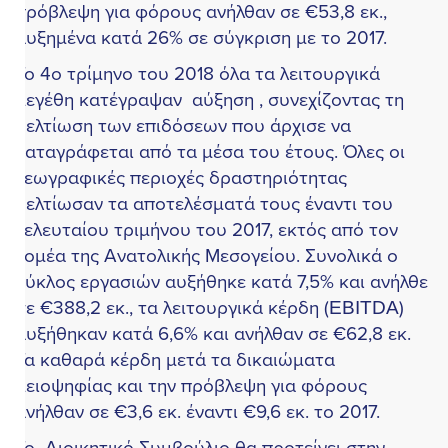
ρόβλεψη για φόρους ανήλθαν σε €53,8 εκ.,
υξημένα κατά 26% σε σύγκριση με το 2017.
ο 4ο τρίμηνο του 2018 όλα τα λειτουργικά
εγέθη κατέγραψαν αύξηση , συνεχίζοντας τη
ελτίωση των επιδόσεων που άρχισε να
αταγράφεται από τα μέσα του έτους. Όλες οι
εωγραφικές περιοχές δραστηριότητας
ελτίωσαν τα αποτελέσματά τους έναντι του
ελευταίου τριμήνου του 2017, εκτός από τον
ομέα της Ανατολικής Μεσογείου. Συνολικά ο
ύκλος εργασιών αυξήθηκε κατά 7,5% και ανήλθε
ε €388,2 εκ., τα λειτουργικά κέρδη (EBITDA)
υξήθηκαν κατά 6,6% και ανήλθαν σε €62,8 εκ.
α καθαρά κέρδη μετά τα δικαιώματα
ειοψηφίας και την πρόβλεψη για φόρους
νήλθαν σε €3,6 εκ. έναντι €9,6 εκ. το 2017.
ο Διοικητικό Συμβούλιο θα προτείνει στην