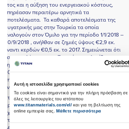
τος και η αύξηση του ενεργειακού κόστους,
πηρέασαν περαιτέρω αρνητικά τα
ποτελέσματα. Τα καθαρά αποτελέσματα της
υγατρικής μας στην Τουρκία τα οποία
ναλογούν στον Όμιλο για την περίοδο 1/1/2018 –
0/9/2018 , ανήλθαν σε ζημιές ύψους €2,9 εκ.
ναντι κερδών €0,5 εκ. το 2017. Σημειώνεται ότι
α αποτελέσματα της Τουρκίας υπολογίζονται με
ην μέθοδο της καθαρής θέσης έως την
0/9/2018, ενώ το τελευταίο τρίμηνο του 2018
πολογίζονται με την μέθοδο της πλήρους
Αυτή η ιστοσελίδα χρησιμοποιεί cookies
νοποίησης.
Τα cookies είναι σημαντικά για την πλήρη πρόσβαση σε
τη Βραζιλία η ζήτηση το 2018 εμφάνισε
όλες τις λειτουργίες του ιστότοπου
ροοδευτικά ενθαρρυντικές τάσεις. Η αγορά
www.titanmaterials.com/el/
και για τη βελτίωση της
χεδόν σταθεροποιήθηκε έπειτα από 4 χρόνια
online εμπειρία σας.
Μάθετε περισσότερα
τώσης. Τα αποτελέσματα της κοινοπραξίας
podi παρουσίασαν βελτίωση κύκλου εργασιών