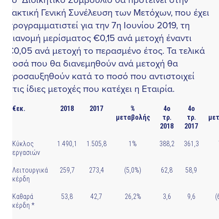
ακτική Γενική Συνέλευση των Μετόχων, που έχει
ρογραμματιστεί για την 7η Ιουνίου 2019, τη
ιανομή μερίσματος €0,15 ανά μετοχή έναντι
0,05 ανά μετοχή το περασμένο έτος. Τα τελικά
οσά που θα διανεμηθούν ανά μετοχή θα
ροσαυξηθούν κατά το ποσό που αντιστοιχεί
τις ίδιες μετοχές που κατέχει η Εταιρία.
€εκ.
2018
2017
%
4ο
4ο
%
μεταβολής
τρ.
τρ.
μεταβο
2018
2017
Κύκλος
1.490,1
1.505,8
1%
388,2
361,3
7,5
εργασιών
Λειτουργικά
259,7
273,4
(5,0%)
62,8
58,9
6,6
κέρδη
Καθαρά
53,8
42,7
26,2%
3,6
9,6
(62,3
κέρδη *