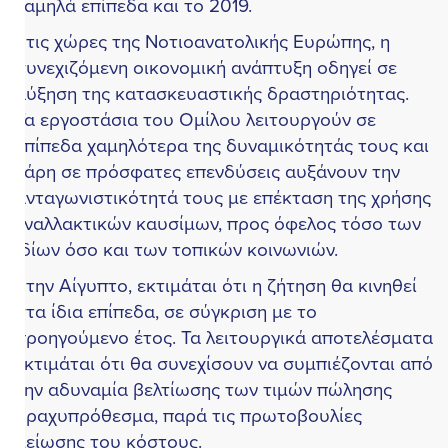
αμηλά επίπεδα και το 2019.
τις χώρες της Νοτιοανατολικής Ευρώπης, η
υνεχιζόμενη οικονομική ανάπτυξη οδηγεί σε
ύξηση της κατασκευαστικής δραστηριότητας.
α εργοστάσια του Ομίλου λειτουργούν σε
πίπεδα χαμηλότερα της δυναμικότητάς τους και
άρη σε πρόσφατες επενδύσεις αυξάνουν την
νταγωνιστικότητά τους με επέκταση της χρήσης
ναλλακτικών καυσίμων, προς όφελος τόσο των
δίων όσο και των τοπικών κοινωνιών.
την Αίγυπτο, εκτιμάται ότι η ζήτηση θα κινηθεί
τα ίδια επίπεδα, σε σύγκριση με το
ροηγούμενο έτος. Τα λειτουργικά αποτελέσματα
κτιμάται ότι θα συνεχίσουν να συμπιέζονται από
ην αδυναμία βελτίωσης των τιμών πώλησης
ραχυπρόθεσμα, παρά τις πρωτοβουλίες
είωσης του κόστους.