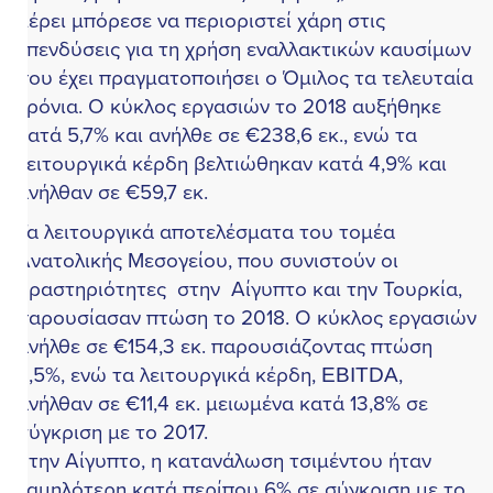
έρει μπόρεσε να περιοριστεί χάρη στις
πενδύσεις για τη χρήση εναλλακτικών καυσίμων
ου έχει πραγματοποιήσει ο Όμιλος τα τελευταία
ρόνια. Ο κύκλος εργασιών το 2018 αυξήθηκε
ατά 5,7% και ανήλθε σε €238,6 εκ., ενώ τα
ειτουργικά κέρδη βελτιώθηκαν κατά 4,9% και
νήλθαν σε €59,7 εκ.
α λειτουργικά αποτελέσματα του τομέα
νατολικής Μεσογείου, που συνιστούν οι
ραστηριότητες στην Αίγυπτο και την Τουρκία,
αρουσίασαν πτώση το 2018. Ο κύκλος εργασιών
νήλθε σε €154,3 εκ. παρουσιάζοντας πτώση
,5%, ενώ τα λειτουργικά κέρδη, EBITDA,
νήλθαν σε €11,4 εκ. μειωμένα κατά 13,8% σε
ύγκριση με το 2017.
την Αίγυπτο, η κατανάλωση τσιμέντου ήταν
αμηλότερη κατά περίπου 6% σε σύγκριση με το