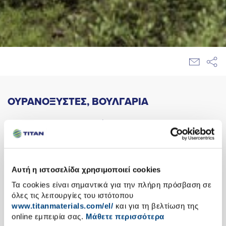
ΟΥΡΑΝΟΞΥΣΤΕΣ, ΒΟΥΛΓΑΡΙΑ
Ο ΤΙΤΑΝ στη Βουλγαρία προμήθευσε καινοτόμα
υλικά υψηλής ποιότητας για την κατασκευή των
ουρανοξυστών Zlaten Vek και Sky Fort. Ο Zlaten
Vek έχει ύψος 120 μέτρα, ενώ ο Sky Fort, όταν
Αυτή η ιστοσελίδα χρησιμοποιεί cookies
ολοκληρωθεί, θα έχει ύψος 202 μέτρα και θα
Τα cookies είναι σημαντικά για την πλήρη πρόσβαση σε
είναι το υψηλότερο κτίριο στη Βουλγαρία.
όλες τις λειτουργίες του ιστότοπου
Δεδομένου του ύψους των δύο κτιρίων, η
www.titanmaterials.com/el/
και για τη βελτίωση της
online εμπειρία σας.
Μάθετε περισσότερα
εξασφάλιση σταθερότητας και ασφάλειας